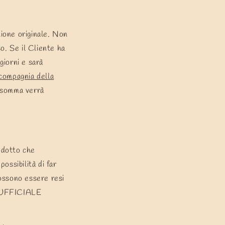
zione originale. Non
so. Se il Cliente ha
giorni e sarà
 compagnia della
a somma verrà
rodotto che
possibilità di far
possono essere resi
O UFFICIALE