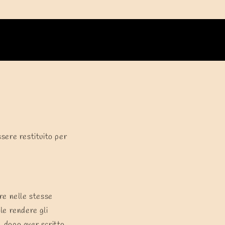
Carrello
Accedi
ssere restituito per
re nelle stesse
ile rendere gli
, dopo aver scritto