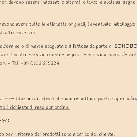
o non devono essere indossati o alterati o lavati e qualsiasi segno
 devono avere tutte le etichette originali, l’eventuale imballaggio
gli altri accessori.
ell'ordine o di merce sbagliata o difettosa da parte di
SOHOBOU
are il nostro servizio clienti e seguire le istruzioni sopra descri
com - Tel.
+39 0733 815224
e restituzioni di articoli che non rispettino quanto sopra indic
o 1 richiesta di reso per ordine.
RESO
o per il ritorno dei prodotti sono a carico del cliente.