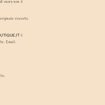
 di usura non è
 originale ricevuto
TIQUE.IT
il
tte. Email:
ato.