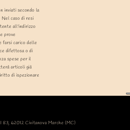
non inviati secondo la
. Nel caso di resi
tente all'indirizzo
ere prove
e farsi carico delle
ce difettosa o di
nza spese per il
terà articoli già
diritto di ispezionare
I 83, 62012 Civitanova Marche (MC)