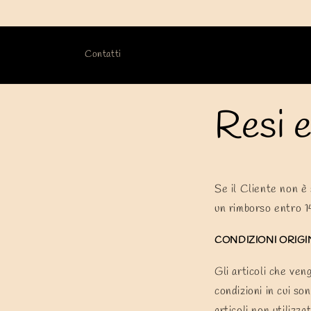
Vai
direttamente
ai contenuti
Contatti
Resi 
Se il Cliente non è 
un rimborso entro 14
CONDIZIONI ORIGI
Gli articoli che ve
condizioni in cui so
articoli non utilizzat