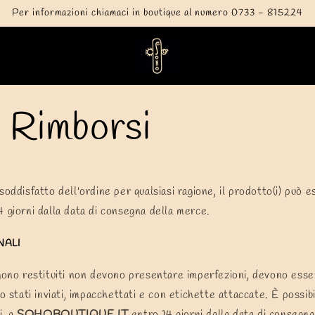
Per informazioni chiamaci in boutique al numero 0733 - 815224
e Rimborsi
soddisfatto dell'ordine per qualsiasi ragione, il prodotto(i) può e
 giorni dalla data di consegna della merce.
NALI
ngono restituiti non devono presentare imperfezioni, devono esse
no stati inviati, impacchettati e con etichette attaccate. È possib
i, a
SOHOBOUTIQUE.IT
entro 14 giorni dalla data di consegna