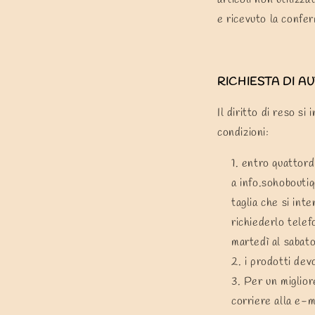
e ricevuto la confe
RICHIESTA DI A
Il diritto di reso s
condizioni:
entro quattordi
a
info.sohobouti
taglia che si int
richiederlo tele
martedì al sabato
i prodotti dev
Per un migliore
corriere alla e-