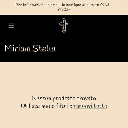
Vai
Per informazioni chiamaci in boutique al numero 0733 -
direttamente
815224
ai contenuti
Carrello
C
Miriam Stella
o
l
l
e
Nessun prodotto trovato
z
Utilizza meno filtri o
rimuovi tutto
i