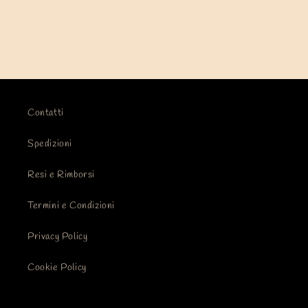
o
n
e
:
Contatti
Spedizioni
Resi e Rimborsi
Termini e Condizioni
Privacy Policy
Cookie Policy